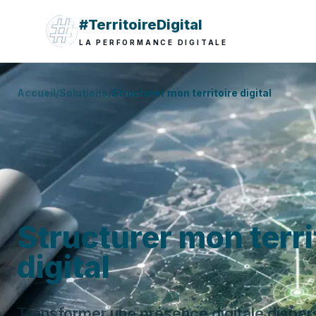
#TerritoireDigital
LA PERFORMANCE DIGITALE
Accueil
/
Solutions
/
Structurer mon territoire digital
Structurer mon terri
digital
Transformer une présence digitale disper