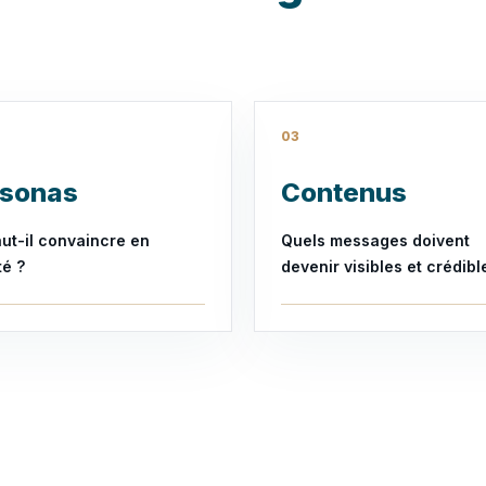
03
rsonas
Contenus
aut-il convaincre en
Quels messages doivent
té ?
devenir visibles et crédibl