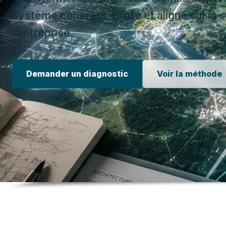
système cohérent, piloté et aligné sur la 
l’entreprise.
Demander un diagnostic
Voir la méthode