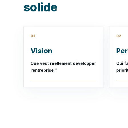
solide
01
02
Vision
Pe
Que veut réellement développer
Qui f
l’entreprise ?
priori