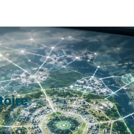
toire
sée en un