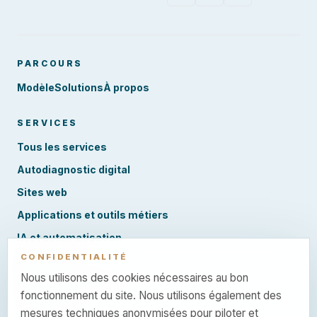
PARCOURS
Modèle
Solutions
À propos
SERVICES
Tous les services
Autodiagnostic digital
Sites web
Applications et outils métiers
IA et automatisation
CONFIDENTIALITÉ
SEO et GEO
Nous utilisons des cookies nécessaires au bon
Performance digitale
fonctionnement du site. Nous utilisons également des
Audit AI Act
mesures techniques anonymisées pour piloter et