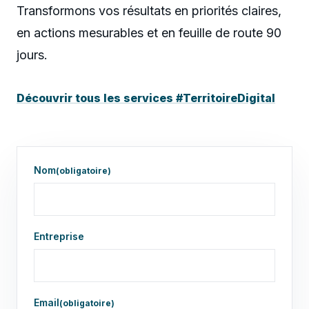
Transformons vos résultats en priorités claires,
en actions mesurables et en feuille de route 90
jours.
Découvrir tous les services #TerritoireDigital
Demande de contact ou diagnostic de performance commer
Utilisez ce formulaire pour demander un echange, un diag
Precisez le contexte, l'objectif recherche, les sujets a a
Nom
(obligatoire)
Entreprise
Email
(obligatoire)