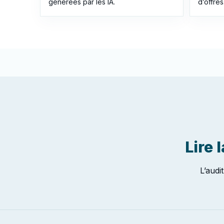
générées par les IA.
d’offres
Lire 
L’audi