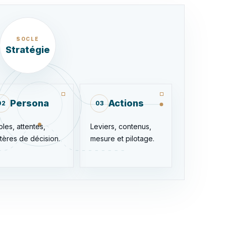
SOCLE
Stratégie
Persona
Actions
02
03
bles, attentes,
Leviers, contenus,
itères de décision.
mesure et pilotage.