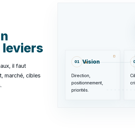
on
 leviers
Vision
01
ux, il faut
nt, marché, cibles
Direction,
Ci
positionnement,
cr
.
priorités.