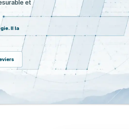
esurable et
ie. Il la
leviers