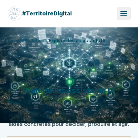
#TerritoireDigital
Accueil
/
Solutions
/
Explorer les assistants IA
Explorer les assistants IA
Transformer les connaissances, les
documents et les processus de l’entreprise en
aides concrètes pour décider, produire et agir.