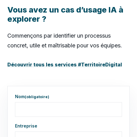
Vous avez un cas d’usage IA à
explorer ?
Commençons par identifier un processus
concret, utile et maîtrisable pour vos équipes.
Découvrir tous les services #TerritoireDigital
Demande de contact ou diagnostic de performance commer
Utilisez ce formulaire pour demander un echange, un diag
Precisez le contexte, l'objectif recherche, les sujets a a
Nom
(obligatoire)
Entreprise