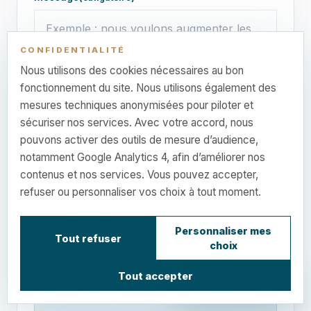
CONFIDENTIALITÉ
Nous utilisons des cookies nécessaires au bon
fonctionnement du site. Nous utilisons également des
mesures techniques anonymisées pour piloter et
sécuriser nos services. Avec votre accord, nous
Les informations transmises via ce formulaire sont
pouvons activer des outils de mesure d’audience,
utilisées uniquement pour répondre à votre demande.
notamment Google Analytics 4, afin d’améliorer nos
Vous pouvez exercer vos droits d’accès, de rectification,
contenus et nos services. Vous pouvez accepter,
d’opposition ou de suppression en nous contactant à
refuser ou personnaliser vos choix à tout moment.
l’adresse indiquée dans les informations légales.
Contrôle anti-robot
(obligatoire)
Personnaliser mes
Tout refuser
choix
Résolvez ce calcul simple. Ce CAPTCHA est traité
uniquement par #TerritoireDigital.
Tout accepter
Résultat du calcul anti-robot
6 + 3 = ?
Autre calcul